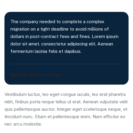
The company needed to complete a complex
migration on a tight deadline to avoid millions of
dollars in post-contract fees and fines. Lorem ipsum
dolor sit amet, consectetur adipiscing elit. Aenean
fermentum lacinia felis et dapibus.
Heather Smith – Quote
Vestibulum luctus, leo eget congue iaculis, leo erat pharetra
nibh, finibus porta neque tellus ut erat. Aenean vulputate velit
quis pellentesque auctor. Integer eget scelerisque neque, et
tincidunt nunc. Etiam et pellentesque enim. Nam efficitur ex
nec arcu molestie.