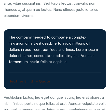
ante, vitae suscipit nisi. Sed turpis lectus, convallis non
rhoncus a, aliquam eu lectus. Nunc ultrices justo id tellus
bibendum viverra.
The company needed to complete a complex
migration on a tight deadline to avoid millions of
dollars in post-contract fees and fines. Lorem ipsum
dolor sit amet, consectetur adipiscing elit. Aenean
fermentum lacinia felis et dapibus.
Heather Smith – Quote
Vestibulum luctus, leo eget congue iaculis, leo erat pharetra
nibh, finibus porta neque tellus ut erat. Aenean vulputate velit
quis pellentesque auctor. Integer eget scelerisque neque, et