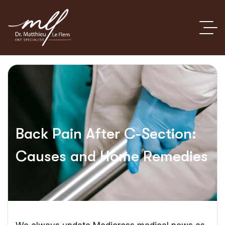
Back Pain After C-Section:
Causes and Home Remedies