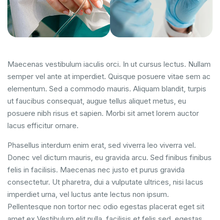
Maecenas vestibulum iaculis orci. In ut cursus lectus. Nullam
semper vel ante at imperdiet. Quisque posuere vitae sem ac
elementum. Sed a commodo mauris. Aliquam blandit, turpis
ut faucibus consequat, augue tellus aliquet metus, eu
posuere nibh risus et sapien. Morbi sit amet lorem auctor
lacus efficitur ornare.
Phasellus interdum enim erat, sed viverra leo viverra vel.
Donec vel dictum mauris, eu gravida arcu. Sed finibus finibus
felis in facilisis. Maecenas nec justo et purus gravida
consectetur. Ut pharetra, dui a vulputate ultrices, nisi lacus
imperdiet urna, vel luctus ante lectus non ipsum.
Pellentesque non tortor nec odio egestas placerat eget sit
amet ex.Vestibulum elit nulla, facilisis et felis sed, egestas